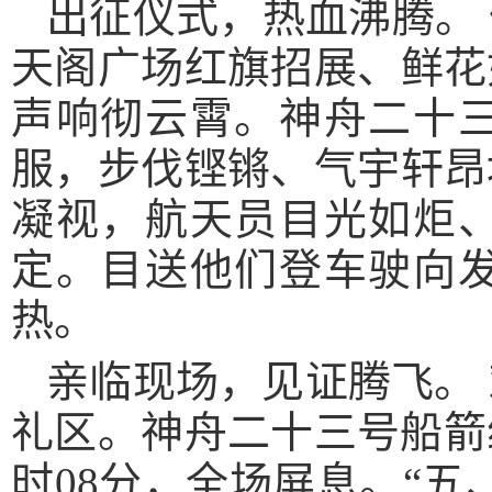
出征仪式，热血沸腾。
天阁广场红旗招展、鲜花
声响彻云霄。神舟二十
服，步伐铿锵、气宇轩昂
凝视，航天员目光如炬
定。目送他们登车驶向
热。
亲临现场，见证腾飞。 
礼区。神舟二十三号船箭
时08分，全场屏息。“