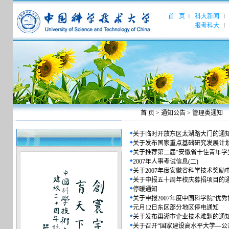
首 页
科大新闻
|
|
报考科大
|
首 页
>
通知公告
>
管理类通知
关于临时开放东区太湖路大门的通
关于发布国家重点基础研究发展计划(含
关于推荐第二届“安徽省十佳青年学
2007年人事考试信息(二)
关于2007年度安徽省科学技术奖励
关于申报五十周年校庆募捐项目的
停暖通知
关于申报2007年度中国科学院“优秀
元月12日东区部分地区停电通知
关于发布巢湖市企业技术难题的通
关于召开“国家建设高水平大学—公