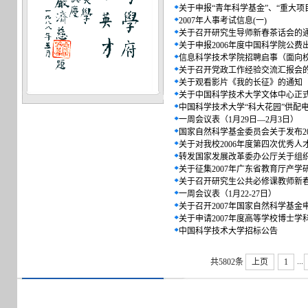
关于申报“青年科学基金”、“重大项目
2007年人事考试信息(一)
关于召开研究生导师新春茶话会的
关于申报2006年度中国科学院公费
信息科学技术学院招聘启事（面向
关于召开党政工作经验交流汇报会
关于观看影片《我的长征》的通知
关于中国科学技术大学文体中心正
中国科学技术大学“科大花园”供配
一周会议表（1月29日—2月3日）
国家自然科学基金委员会关于发布20
关于对我校2006年度第四次优秀
转发国家发展改革委办公厅关于组织实
关于征集2007年广东省教育厅产学
关于召开研究生公共必修课教师新
一周会议表（1月22-27日）
关于召开2007年国家自然科学基金
关于申请2007年度高等学校博士学
中国科学技术大学招标公告
...
共5802条
上页
1