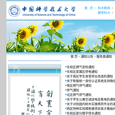
首 页
科大新闻
|
|
报考科大
|
首 页
>
通知公告
>
服务类通知
东校区燃气安检通知
东校区家属区停电通知
关于南区学生食堂停业改造的通知
关于新版统一身份认证系统支持微
南区燃气停气通知
停气通知
北区燃气停气通知
关于学生公寓空调送电及售电的通
关于对校园内树木实施喷药作业的
西区特种实验楼新建项目英才路临
东校区部分楼宇停水通知