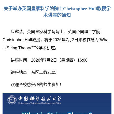
关于举办英国皇家科学院院士Christopher Hull教授学
术讲座的通知
应邀请，英国皇家科学院院士、英国帝国理工学院
Christopher Hull
教授，将于
2026
年
7
月
2
日来校作题为“
What
is String Theory?
”的学术讲座。
讲座时间：
2026
年
7
月
2
日（星期四）
16:00
讲座地点：东区二教
2105
欢迎全校感兴趣的师生参加！