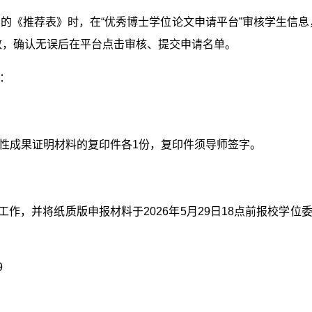
交的《推荐表》时，在“优秀博士学位论文申请平台”审核学生信
致，确认无误后在平台点击审核、提交申请名单。
：
代表性成果证明材料的复印件各1份，复印件须导师签字。
工作，并将纸质版申报材料于
2026
年
5
月
29
日
18
点前报校学位
9