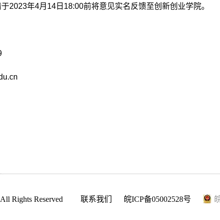
请于
2023
年
4
月
14
日
18:00
前将意见实名反馈至创新创业学院。
9
du.cn
ll Rights Reserved
联系我们
皖ICP备05002528号
皖