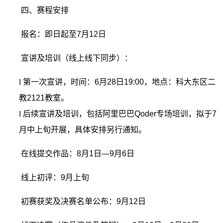
四、赛程安排
报名：即日起至
7
月
12
日
宣讲及培训（线上线下同步）：
l
第一次宣讲，时间：
6
月
28
日
19:00
，地点：科大东区二
教
2121
教室。
l
后续宣讲及培训，包括阿里巴巴
Qoder
专场培训，拟于
7
月中上旬开展，具体安排另行通知。
在线提交作品：
8
月
1
日—
9
月
6
日
线上初评：
9
月上旬
初赛获奖及决赛名单公布：
9
月
12
日