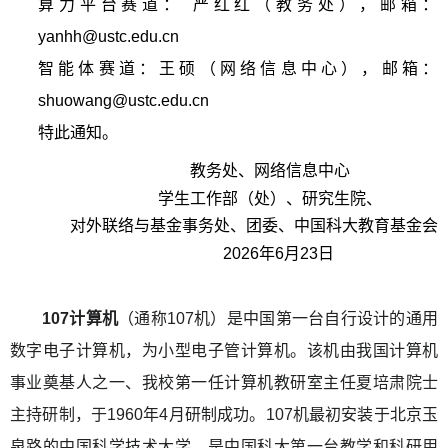
算力平台赛道： 严红红（教务处），邮箱：
yanhh@ustc.edu.cn
智能体赛道：王硕（网络信息中心），邮箱：
shuowang@ustc.edu.cn
特此通知。
教务处、网络信息中心
学生工作部（处）、研究生院、
对外联络与基金事务处、团
委、
中国科大教育基金会
2026
年
6
月
23
日
107
计算机
（通称
107
机）是中国第一台自行设计的通用
数字电子计算机，为小型电子管计算机。该机由我国计算机
事业奠基人之一、我校第一任计算机教研室主任
夏培肃院士
主持研制，于
1960
年
4
月研制成功
。
107
机
最初安装于北京玉
泉路的中国科学技术大学，是中国科大
第一台教学和科研用