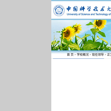
首 页
>
学校概况
>
现任领导
> 正