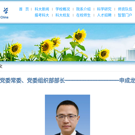
首 页
科大新闻
学校概况
院系介绍
科学研究
师资队伍
|
|
|
|
|
报考科大
科大校友
在校师生
人才招聘
智慧门户
|
|
|
|
文
党委常委、党委组织部部长┉┉┉┉┉┉┉┉┉┉申成