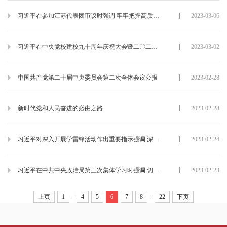
习近平在参加江苏代表团审议时强调 牢牢把握高质量发展这个首要任务
2023-03-06
习近平在中央党校建校九十周年庆祝大会暨二〇二三年春季学期开学典礼上发表重要讲话强调 坚守党校初心 努力为党育才为党献策 蔡奇丁薛祥出席
2023-03-02
中国共产党第二十届中央委员会第二次全体会议公报
2023-02-28
新时代党和人民奋进的必由之路
2023-02-28
习近平对深入开展学雷锋活动作出重要指示强调 深刻把握雷锋精神的时代内涵 让雷锋精神在新时代绽放更加璀璨的光芒
2023-02-24
习近平在中共中央政治局第三次集体学习时强调 切实加强基础研究 夯实科技自立自强根基
2023-02-23
...
...
上页
1
4
5
6
7
8
22
下页