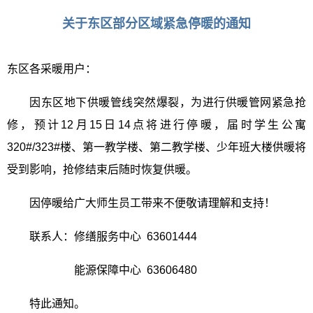
关于东区部分区域紧急停暖的通知
东区各采暖用户：
因东区地下供暖管线突然爆裂，为进行供暖管网紧急抢
修，预计
12
月
15
日
14
点将进行停暖，届时学生公寓
320#/323#
楼、第一教学楼、第二教学楼、少年班大楼供暖将
受到影响，抢修结束后随时恢复供暖。
因停暖给广大师生员工带来不便敬请理解和支持！
联系人：修缮服务中心
63601444
能源保障中心
63606480
特此通知。