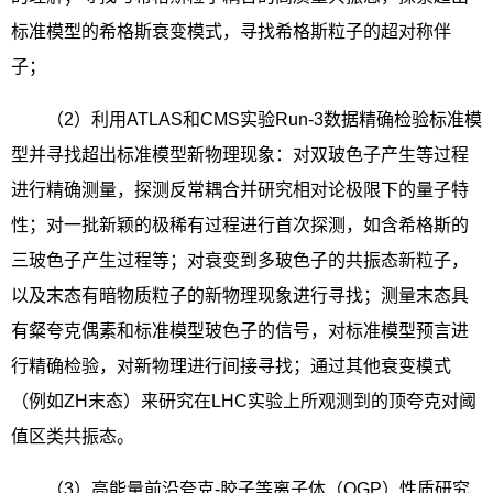
标准模型的希格斯衰变模式，寻找希格斯粒子的超对称伴
子；
（
2
）利用
ATLAS
和
CMS
实验
Run-3
数据精确检验标准模
型并寻找超出标准模型新物理现象：对双玻色子产生等过程
进行精确测量，探测反常耦合并研究相对论极限下的量子特
性；对一批新颖的极稀有过程进行首次探测，如含希格斯的
三玻色子产生过程等；对衰变到多玻色子的共振态新粒子，
以及末态有暗物质粒子的新物理现象进行寻找；测量末态具
有粲夸克偶素和标准模型玻色子的信号，对标准模型预言进
行精确检验，对新物理进行间接寻找；通过其他衰变模式
（例如
ZH
末态）来研究在
LHC
实验上所观测到的顶夸克对阈
值区类共振态。
（
3
）高能量前沿夸克
-
胶子等离子体（
QGP
）性质研究