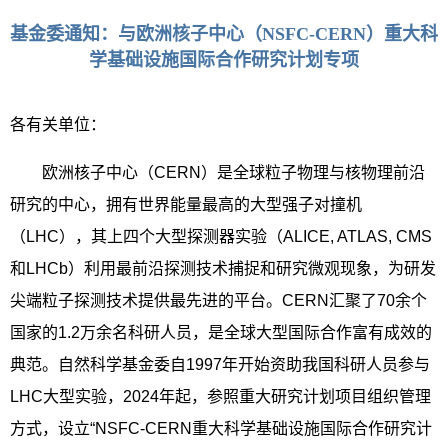
基金委通知：与欧洲核子中心（NSFC-CERN）重大科
学基础设施国际合作研究计划专项
各有关单位：
欧洲核子中心（
CERN
）是全球粒子物理与核物理前沿
研究的中心，拥有世界能量最高的大型强子对撞机
（
LHC
），其上四个大型探测器实验（
ALICE, ATLAS, CMS
和
LHCb
）利用最前沿探测技术捕捉和研究微观现象，为研发
尖端粒子探测技术提供最先进的平台。
CERN
汇聚了
70
余个
国家的
1.2
万余名科研人员，是全球大型国际合作富有成效的
典范。自然科学基金委自
1997
年开始资助我国科研人员参与
LHC
大型实验，
2024
年起，参照重大研究计划项目组织管理
方式，设立“
NSFC-CERN
重大科学基础设施国际合作研究计