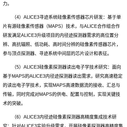
力。
（
4
）
ALICE3
寻迹系统硅像素传感器芯片研发：基于单
片有源硅像素传感器（
MAPS
）技术，与
ALICE
合作组合作
研发满足
ALICE3
升级项目的内径迹探测器需求的高位置分
辨、高抗辐照、低功耗、高时间分辨的硅像素传感器芯片，
参与顶点探测器、寻迹系统中间层的芯片设计和表征。
（
5
）
ALICE3
硅像素探测器读出电子学技术研究：面向
基于
MAPS
的
ALICE3
内径迹探测器读出需求，研究高速稳定
的读出电子学技术，实现
MAPS
高速数据流的接收、汇总与
传输，同时完成对
MAPS
的供电、配置与控制，实现关键技
术的突破。
（
6
）
ALICE3
内径迹硅像素探测器高精度集成技术研
究：针对
ALICE3
实验升级需求，开展硅像素探测器高精度集