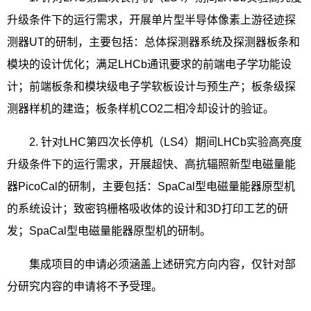
升级条件下的运行需求，开展单片型半导体像素上游径迹探
测器
UT
的研制，主要包括：总体探测器系统及探测器板条和
模块的设计优化；满足
LHCb
通讯要求的前端电子学功能设
计；前端板条和模块级电子学软板设计与预生产；板条级探
测器样机的建造；板条样机
CO2
二相冷却设计的验证。
2.
针对
LHC
第四次长停机（
LS4
）期间
LHCb
实验高亮度
升级条件下的运行需求，开展超快、高抗辐照新型电磁量能
器
PicoCal
的研制，主要包括：
SpaCal
型电磁量能器原型机
的系统设计；致密钨栅格吸收体的设计和
3D
打印工艺的研
发；
SpaCal
型电磁量能器原型机的研制。
集成项目的申请必须涵盖上述研究方向内容，仅针对部
分研究内容的申请将不予受理。