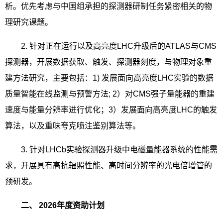
析。优先考虑与中国组承担的探测器研制任务紧密相关的物
理研究课题。
2.
针对正在运行以及高亮度
LHC
升级后的
ATLAS
与
CMS
探测器，开展数据获取、触发、探测器刻度，与物理对象重
建方法研究，主要包括：
1)
发展面向高亮度
LHC
实验的数据
质量智能在线监测与预警方法
; 2
）对
CMS
强子量能器的重建
速度与能量分辨率进行优化；
3
）发展面向高亮度
LHC
的触发
算法，以及重味夸克喷注鉴别算法等。
3.
针对
LHCb
实验探测器升级中电磁量能器系统的性能需
求，开展具有高抗辐照性能、高时间分辨率的光电倍增管的
预研发。
二、
2026
年度资助计划