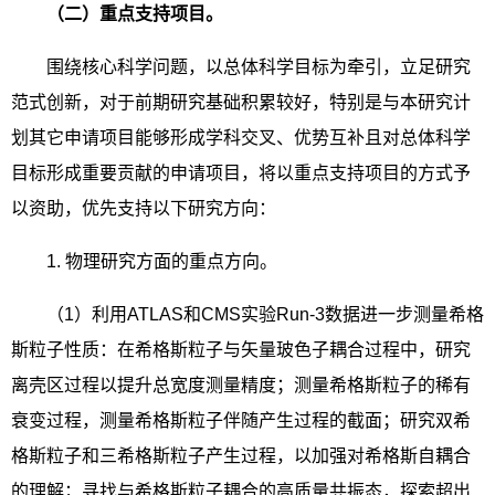
（二）重点支持项目。
围绕核心科学问题，以总体科学目标为牵引，立足研究
范式创新，对于前期研究基础积累较好，特别是与本研究计
划其它申请项目能够形成学科交叉、优势互补且对总体科学
目标形成重要贡献的申请项目，将以重点支持项目的方式予
以资助，优先支持以下研究方向：
1.
物理研究方面的重点方向。
（
1
）利用
ATLAS
和
CMS
实验
Run-3
数据进一步测量希格
斯粒子性质：在希格斯粒子与矢量玻色子耦合过程中，研究
离壳区过程以提升总宽度测量精度；测量希格斯粒子的稀有
衰变过程，测量希格斯粒子伴随产生过程的截面；研究双希
格斯粒子和三希格斯粒子产生过程，以加强对希格斯自耦合
的理解；寻找与希格斯粒子耦合的高质量共振态，探索超出