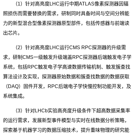
（
1
）针对高亮度
LHC
运行中期
ATLAS
像素探测器因辐
照损伤而需要替换的需求，研制同时具备时间与空间分辨能
力的新型混合型像素探测器原型部件，包括传感器与前端读
出芯片。
（
2
）针对高亮度
LHC
运行
CMS RPC
探测器的升级需
求，研制
CMS
一级触发升级端盖
RPC
探测器后端触发电子学
系统，包括
RPC
触发电子学高速数据传输机制、触发簇查找
算法设计及实现，探测器原始数据和簇查找数据的数据获取
（
DAQ
）固件开发，
RPC
后端电子学快慢控制功能开发，及
系统集成。
（
3
）针对
LHCb
实验高亮度升级条件下超高数据采集率
的运行需求，发展新型事件模型与实时在线数据分析策略，
探索基于机器学习的数据压缩技术，提升重味物理的研究能