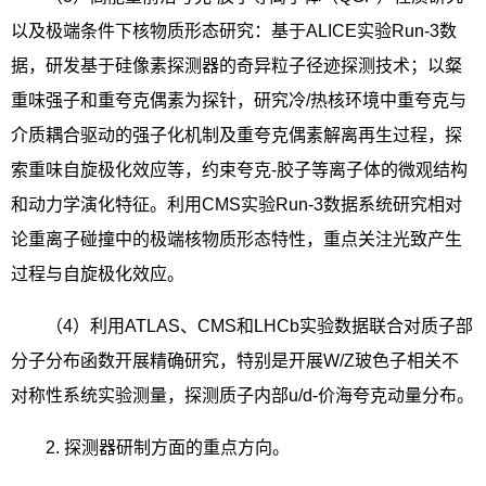
以及极端条件下核物质形态研究：基于
ALICE
实验
Run-3
数
据，研发基于硅像素探测器的奇异粒子径迹探测技术；以粲
重味强子和重夸克偶素为探针，研究冷
/
热核环境中重夸克与
介质耦合驱动的强子化机制及重夸克偶素解离再生过程，探
索重味自旋极化效应等，约束夸克
-
胶子等离子体的微观结构
和动力学演化特征。利用
CMS
实验
Run-3
数据系统研究相对
论重离子碰撞中的极端核物质形态特性，重点关注光致产生
过程与自旋极化效应。
（
4
）利用
ATLAS
、
CMS
和
LHCb
实验数据联合对质子部
分子分布函数开展精确研究，特别是开展
W/Z
玻色子相关不
对称性系统实验测量，探测质子内部
u/d-
价海夸克动量分布。
2.
探测器研制方面的重点方向。