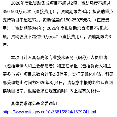
2026
年度拟资助集成项目不超过
2
项，资助强度不超过
350-500
万元
/
项（直接费用），资助期限为
4
年；拟资助重点
支持项目不超过
9
项，资助强度约
150-250
万元
/
项（直接费
用），资助期限为
4
年；
2026
年度拟资助培育项目不超过
5
项，资助强度不超过
50
万元
/
项（直接费用），资助期限为
3
年。
本项目计入具有高级专业技术职务（职称）人员申请
（包括申请人和主要参与者）和正在承担（包括负责人和主
要参与者）项目总数合计限
2
项范围，实行无纸化申请，科研
部受理截止时间为
2026
年
8
月
4
日，请有意申报的老师认真阅
读项目指南，根据要求在规定的时间内上报有关材料。
具体要求详见基金委通知：
https://www.nsfc.gov.cn/p1/3381/2824/137974.html