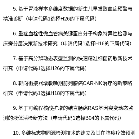
5.
基于胃液样本多维度数据的新生儿早发败血症预警与
精准诊断（申请代码
1
选择
H26
的下属代码）
6.
重症血栓性微血管病关键蛋白分子构象特异性检测与
床旁分层决策新技术研究（申请代码
1
选择
H16
的下属代码）
7.
基于高分辨动态表型监测的快速精准细菌药敏新技术
研究（申请代码
1
选择
H26
的下属代码）
8.
靶向衔接器增敏晚期前列腺癌
CAR-NK
治疗的新策略
研究（申请代码
1
选择
H18
的下属代码）
9.
基于可编程核酸扩增的结直肠癌
RAS
基因突变动态监
测的液体活检新方法（申请代码
1
选择
B04
的下属代码）
10.
多维标志物同源检测技术的建立及其在肺癌疗效预测