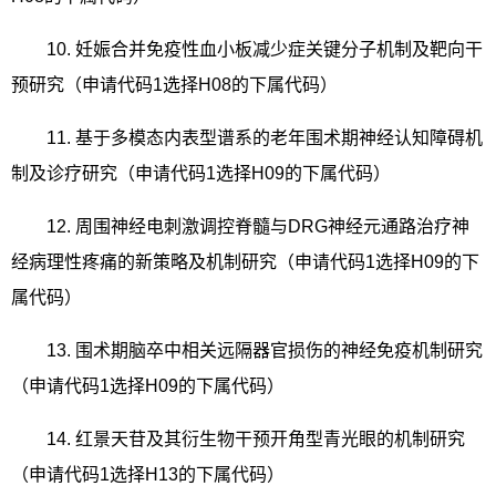
10.
妊娠合并免疫性血小板减少症关键分子机制及靶向干
预研究（申请代码
1
选择
H08
的下属代码）
11.
基于多模态内表型谱系的老年围术期神经认知障碍机
制及诊疗研究（申请代码
1
选择
H09
的下属代码）
12.
周围神经电刺激调控脊髓与
DRG
神经元通路治疗神
经病理性疼痛的新策略及机制研究（申请代码
1
选择
H09
的下
属代码）
13.
围术期脑卒中相关远隔器官损伤的神经免疫机制研究
（申请代码
1
选择
H09
的下属代码）
14.
红景天苷及其衍生物干预开角型青光眼的机制研究
（申请代码
1
选择
H13
的下属代码）