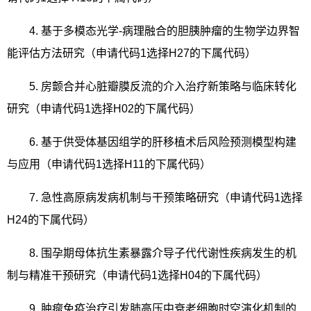
4.
基于多模态光学
-
病理融合的胆胰肿瘤的生物学边界智
能评估方法研究（申请代码
1
选择
H27
的下属代码）
5.
房颤合并心脏瓣膜反流的介入治疗新策略与临床转化
研究（申请代码
1
选择
H02
的下属代码）
6.
基于供受体基因组学的肝移植术后风险预测模型构建
与应用（申请代码
1
选择
H11
的下属代码）
7.
急性高原病发病机制与干预策略研究（申请代码
1
选择
H24
的下属代码）
8.
围孕期母体抗生素暴露介导子代代谢性疾病发生的机
制与精准干预研究（申请代码
1
选择
H04
的下属代码）
9.
肿瘤免疫治疗引发肺高压中衰老细胞时空演化机制的