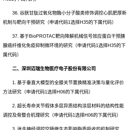
36.
谷胱甘肽过氧化物酶小分子酸类修饰调控心肌肥厚新
机制与靶向干预研究（申请代码
1
选择
H35
的下属代码）
37.
基于
BioPROTAC
靶向降解机械信号效应蛋白干预胰
腺癌纤维化免疫抑制微环境的研究（申请代码
1
选择
H35
的下
属代码）
二、深圳迈瑞生物医疗电子股份有限公司
1.
基于垂直大模型的全膝关节置换精准决策与量化评价
方法研究（申请代码
1
选择
H06
的下属代码）
2.
超长寿命关节假体多层异质结构涂层材料的结构性能
调控及骨整合机理研究（申请代码
1
选择
H06
的下属代码）
3.
迷走神经调控空肠微生态影响脂质吸收的机制研究