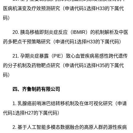
医病机演变及疗效预测研究（申请代码
1
选择
H33
的下属代
码）
20.
胰岛移植即刻炎症反应（
IBMIR
）的机制解析及中医
药多靶点干预策略研究（申请代码
1
选择
H33
的下属代码）
21.
孕期炎症暴露（
PIE
）致心血管疾病易感性跨代遗传
的分子机制及药物靶点研究（申请代码
1
选择
H35
的下属代
码）
四、齐鲁制药有限公司
1.
乳腺癌前哨淋巴结转移机制及在体可视化研究（申请
代码
1
选择
H27
的下属代码）
2.
基于人工智能多模态数据融合的高原人群药源性疾病