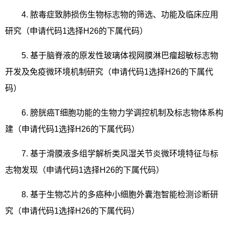
4.
脓毒症致肺损伤生物标志物的筛选、功能及临床应用
研究（申请代码
1
选择
H26
的下属代码）
5.
基于脑脊液的原发性玻璃体视网膜淋巴瘤超敏标志物
开发及免疫微环境机制研究（申请代码
1
选择
H26
的下属代
码）
6.
膀胱癌
T
细胞功能的生物力学调控机制及标志物体系构
建（申请代码
1
选择
H26
的下属代码）
7.
基于滑膜液多组学解析类风湿关节炎微环境特征与标
志物发现（申请代码
1
选择
H26
的下属代码）
8.
基于生物芯片的多癌种小细胞外囊泡智能检测诊断研
究（申请代码
1
选择
H26
的下属代码）