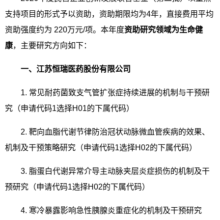
支持项目的形式予以资助，资助期限均为
4
年，直接费用平均
资助强度约为
220
万元
/
项。本年度
资助研究领域为生命健
康
，主要研究方向如下：
一、江苏恒瑞医药股份有限公司
1.
常见耐药菌致支气管扩张症持续进展的机制与干预研
究（申请代码
1
选择
H01
的下属代码）
2.
靶向血脂代谢节律防治冠状动脉微血管疾病的效果、
机制及干预策略研究（申请代码
1
选择
H02
的下属代码）
3.
脂蛋白代谢异常介导主动脉夹层炎症损伤的机制及干
预研究（申请代码
1
选择
H02
的下属代码）
4.
寒冷暴露影响急性胰腺炎重症化的机制及干预研究