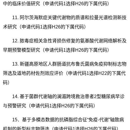
中的临床价值研究（申请代码
1
选择
H26
的下属代码）
11.
阿尔茨海默症关键代谢物的质谱和拉曼光谱检测新技
术研究（申请代码
1
选择
H26
的下属代码）
12.
脓毒症相关急性肾损伤修复的氨基酸代谢网络解析及
早期预警模型研究（申请代码
1
选择
H26
的下属代码）
13.
新疆高原地区人群肠道抗布鲁氏菌病免疫抑制标志物
筛选及道地药材佐剂效应评价（申请代码
1
选择
H22
的下属代
码）
14.
基于菌群代谢轴的澜湄跨境救治患者
2
型糖尿病早诊
与预警研究（申请代码
1
选择
H26
的下属代码）
15
．基于多模态数据的抗磷脂综合征“免疫
-
代谢”轴致病
机制的新型标志物筛选（申请代码
1
选择
H26
的下属代码）