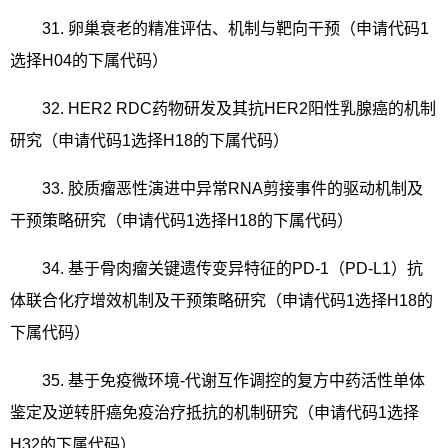
31.
卵巢衰老的精准评估、机制与靶向干预（申请代码
1
选择
H04
的下属代码）
32. HER2 RDC
药物研发及其抗
HER2
阳性乳腺癌的机制
研究（申请代码
1
选择
H18
的下属代码）
33.
胶质瘤恶性演进中异常
RNA
剪接事件的驱动机制及
干预策略研究（申请代码
1
选择
H18
的下属代码）
34.
基于骨肉瘤关键遗传变异特征的
PD-1
（
PD-L1
）抗
体联合化疗增效机制及干预策略研究（申请代码
1
选择
H18
的
下属代码）
35.
基于免疫微环境
-
代谢互作调控的复方中药活性单体
鉴定及逆转肝癌免疫治疗抵抗的机制研究（申请代码
1
选择
H32
的下属代码）