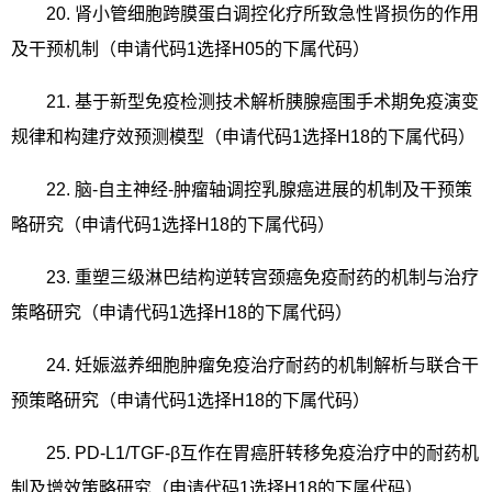
20.
肾小管细胞跨膜蛋白调控化疗所致急性肾损伤的作用
及干预机制（申请代码
1
选择
H05
的下属代码）
21.
基于新型免疫检测技术解析胰腺癌围手术期免疫演变
规律和构建疗效预测模型（申请代码
1
选择
H18
的下属代码）
22.
脑
-
自主神经
-
肿瘤轴调控乳腺癌进展的机制及干预策
略研究（申请代码
1
选择
H18
的下属代码）
23.
重塑三级淋巴结构逆转宫颈癌免疫耐药的机制与治疗
策略研究（申请代码
1
选择
H18
的下属代码）
24.
妊娠滋养细胞肿瘤免疫治疗耐药的机制解析与联合干
预策略研究（申请代码
1
选择
H18
的下属代码）
25. PD-L1/TGF-
β互作在胃癌肝转移免疫治疗中的耐药机
制及增效策略研究（申请代码
1
选择
H18
的下属代码）