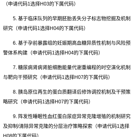
（申请代码
1
选择
H03
的下属代码）
5.
基于临床队列的早期胚胎丢失分子标志物挖掘及机制
研究（申请代码
1
选择
H04
的下属代码）
6.
基于孕前暴露组的妊娠期高血糖异质性机制与风险预
警体系构建（申请代码
1
选择
H04
的下属代码）
7.
糖尿病肾病肾脏细胞能量代谢重编程的时空演化机制
与靶向干预研究（申请代码
1
选择
H07
的下属代码）
8.
胰岛原位再生的蛋白质翻译后修饰调控机制及干预策
略研究（申请代码
1
选择
H07
的下属代码）
9.
阵发性睡眠性血红蛋白尿症异常克隆增殖的机制研究
及抑制
/
清除异常克隆的分层治疗策略探索（申请代码
1
选择
H08
的下属代码）