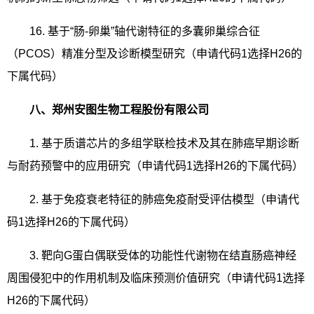
16.
基于“肠
-
卵巢”轴代谢特征的多囊卵巢综合征
（
PCOS
）精准分型及诊断模型研究（申请代码
1
选择
H26
的
下属代码）
八、郑州安图生物工程股份有限公司
1.
基于质谱芯片的多组学联检技术及其在肺癌早期诊断
与耐药预警中的应用研究（申请代码
1
选择
H26
的下属代码）
2.
基于免疫衰老特征的肺癌免疫耐受评估模型（申请代
码
1
选择
H26
的下属代码）
3.
靶向
G
蛋白偶联受体的功能性代谢物在结直肠癌神经
周围侵犯中的作用机制及临床预测价值研究（申请代码
1
选择
H26
的下属代码）