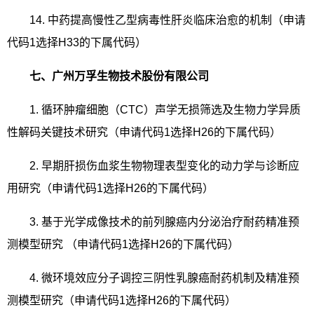
14.
中药提高慢性乙型病毒性肝炎临床治愈的机制（申请
代码
1
选择
H33
的下属代码）
七、广州万孚生物技术股份有限公司
1.
循环肿瘤细胞（
CTC
）声学无损筛选及生物力学异质
性解码关键技术研究（申请代码
1
选择
H26
的下属代码）
2.
早期肝损伤血浆生物物理表型变化的动力学与诊断应
用研究（申请代码
1
选择
H26
的下属代码）
3.
基于光学成像技术的前列腺癌内分泌治疗耐药精准预
测模型研究 （申请代码
1
选择
H26
的下属代码）
4.
微环境效应分子调控三阴性乳腺癌耐药机制及精准预
测模型研究（申请代码
1
选择
H26
的下属代码）