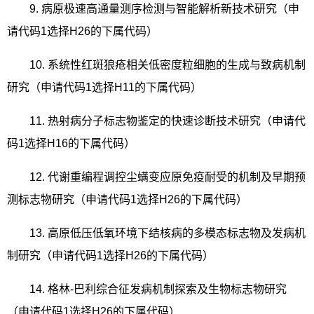
9.
病原极速高通量测序检测与智能解析新技术研究（申
请代码
1
选择
H26
的下属代码）
10.
系统性红斑狼疮相关低密度粒细胞的生成与致病机制
研究（申请代码
1
选择
H11
的下属代码）
11.
热射病分子标志物鉴定的快速诊断技术研究（申请代
码
1
选择
H16
的下属代码）
12.
代谢重编程调控尘螨变应原免疫耐受的机制及早期预
测标志物研究（申请代码
1
选择
H26
的下属代码）
13.
高原低压低氧环境下结核病的多模态标志物及发病机
制研究（申请代码
1
选择
H26
的下属代码）
14.
格林
-
巴利综合征发病机制探索及生物标志物研究
（申请代码
1
选择
H26
的下属代码）