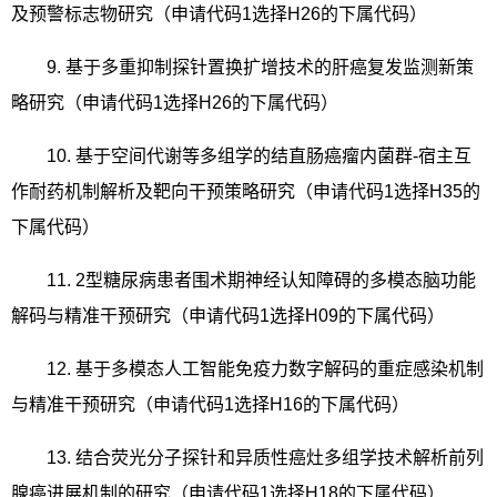
及预警标志物研究（申请代码
1
选择
H26
的下属代码）
9.
基于多重抑制探针置换扩增技术的肝癌复发监测新策
略研究（申请代码
1
选择
H26
的下属代码）
10.
基于空间代谢等多组学的结直肠癌瘤内菌群
-
宿主互
作耐药机制解析及靶向干预策略研究（申请代码
1
选择
H35
的
下属代码）
11. 2
型糖尿病患者围术期神经认知障碍的多模态脑功能
解码与精准干预研究（申请代码
1
选择
H09
的下属代码）
12.
基于多模态人工智能免疫力数字解码的重症感染机制
与精准干预研究（申请代码
1
选择
H16
的下属代码）
13.
结合荧光分子探针和异质性癌灶多组学技术解析前列
腺癌进展机制的研究（申请代码
1
选择
H18
的下属代码）