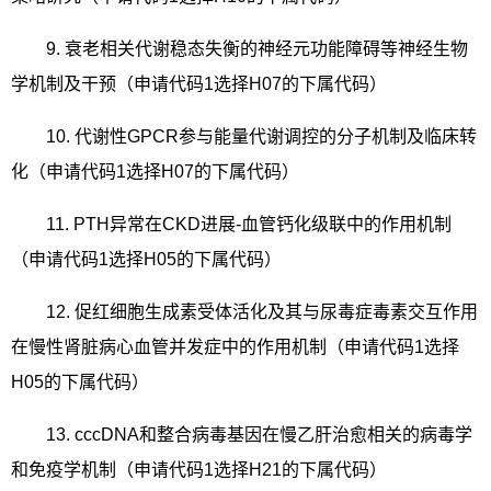
9.
衰老相关代谢稳态失衡的神经元功能障碍等神经生物
学机制及干预（申请代码
1
选择
H07
的下属代码）
10.
代谢性
GPCR
参与能量代谢调控的分子机制及临床转
化（申请代码
1
选择
H07
的下属代码）
11. PTH
异常在
CKD
进展
-
血管钙化级联中的作用机制
（申请代码
1
选择
H05
的下属代码）
12.
促红细胞生成素受体活化及其与尿毒症毒素交互作用
在慢性肾脏病心血管并发症中的作用机制（申请代码
1
选择
H05
的下属代码）
13. cccDNA
和整合病毒基因在慢乙肝治愈相关的病毒学
和免疫学机制（申请代码
1
选择
H21
的下属代码）