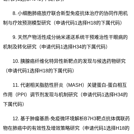
8.
小细胞肺癌放疗联合新型免疫抗体治疗的协同作用机
制与疗效预测模型研究（申请代码
1
选择
H18
的下属代码）
9.
天然产物活性成分纳米递送系统干预难治性干眼病的
机制及转化研究（申请代码
1
选择
H34
的下属代码）
10.
胰腺癌纤维化特异性新靶点的发现与候选药物研究
（申请代码
1
选择
H18
的下属代码）
11.
代谢相关脂肪性肝炎（
MASH
）关键蛋白
-
蛋白相互
作用（
PPI
）调节剂发现与机制研究（申请代码
1
选择
H34
的
下属代码）
12.
基于肿瘤基质
-
免疫微环境解析
B7H3
靶点抗体偶联药
物在肺癌中的有效性及增效策略研究（申请代码
1
选择
H18
的