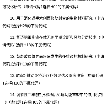
可视化研究（申请代码
1
选择
H02
的下属代码）
10.
用于消化道手术创面修复封合的生物材料研究（申请
代码
1
选择
H28
的下属代码）
11.
肾透明细胞癌在体无创早期诊断和风险分层技术（申
请代码
1
选择
H18
的下属代码）
12.
黄斑玻璃体界面疾病发生的多维调控机制研究（申请
代码
1
选择
H13
的下属代码）
13.
胃癌新辅助免疫治疗疗效评估及临床决策（申请代码
1
选择
H18
的下属代码）
14.
调节性
T
细胞在肝移植后免疫功能重塑中的作用机制
（申请代码
1
选择
H03
的下属代码）