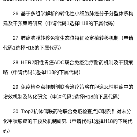
26.
基于多组学解析的转化性小细胞肺癌分子分型体系构
建及干预策略研究（申请代码
1
选择
H18
的下属代码）
27.
肺癌脑膜转移免疫生态位特征及定植转移机制（申请
代码
1
选择
H18
的下属代码）
28. HER2
阳性胃癌
ADC
联合免疫治疗耐药机制及干预策
略（申请代码
1
选择
H18
的下属代码）
29.
免疫检查点抑制剂联合治疗策略在胆道恶性肿瘤中的
增效机制及转化研究（申请代码
1
选择
H18
的下属代码）
30. Trop2
抗体偶联药物联合免疫检查点抑制剂针对未分
化甲状腺癌的干预及机制研究（申请代码
1
选择
H18
的下属代
码）