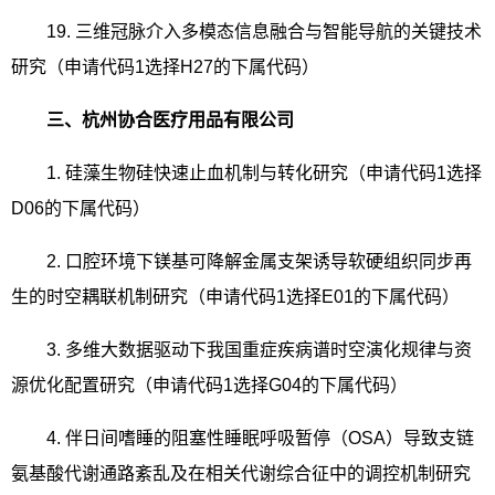
19.
三维冠脉介入多模态信息融合与智能导航的关键技术
研究（申请代码
1
选择
H27
的下属代码）
三、杭州协合医疗用品有限公司
1.
硅藻生物硅快速止血机制与转化研究（申请代码
1
选择
D06
的下属代码）
2.
口腔环境下镁基可降解金属支架诱导软硬组织同步再
生的时空耦联机制研究（申请代码
1
选择
E01
的下属代码）
3.
多维大数据驱动下我国重症疾病谱时空演化规律与资
源优化配置研究（申请代码
1
选择
G04
的下属代码）
4.
伴日间嗜睡的阻塞性睡眠呼吸暂停（
OSA
）导致支链
氨基酸代谢通路紊乱及在相关代谢综合征中的调控机制研究