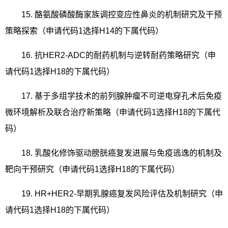
15.
酪氨酸磷酸酶家族调控变应性鼻炎的机制研究及干预
策略探索（申请代码
1
选择
H14
的下属代码）
16.
抗
HER2-ADC
的耐药机制与逆转耐药策略研究（申
请代码
1
选择
H18
的下属代码）
17.
基于多组学技术的前列腺肿瘤不可逆电穿孔术后免疫
微环境解析及联合治疗新策略（申请代码
1
选择
H18
的下属代
码）
18.
乳酸化修饰驱动膀胱癌复发进展与免疫逃逸的机制及
靶向干预研究（申请代码
1
选择
H18
的下属代码）
19. HR+HER2-
早期乳腺癌复发风险评估及机制研究（申
请代码
1
选择
H18
的下属代码）