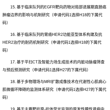
15.
基于临床队列的
EGFR
靶向药物对局部进展期直肠癌
肿瘤边界的影响与机制研究（申请代码
1
选择
H18
的下属代
码）
16.
基于临床队列的胃癌
HER2
功能亚型体系构建及抗
HER2
治疗的耐药机制研究（申请代码
1
选择
H18
的下属代
码）
17.
基于平扫
CT
及智能力场生成技术的内脏动脉瘤筛查
与预后预测研究（申请代码
1
选择
H27
的下属代码）
18.
基于多物理场与
MRI
扩散成像技术在代谢性心肌病心
肌微循环障碍的监测体系研究（申请代码
1
选择
H27
的下属代
码）
19.
基于主要靶抗原
-
抗体荧光监测的原发性膜性肾病中