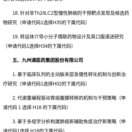
18.
针对非
Th2/ILC2
型慢性肺病的干预靶点发现及候选药
物研究（申请代码
1
选择
H35
的下属代码）
19.
转运体介导小分子偶联药物设计及其口服递送研究
（申请代码
1
选择
H34
的下属代码）
五、九州通医药集团股份有限公司
1.
基于临床队列的主动脉夹层急慢性转化机制与创新治
疗研究（申请代码
1
选择
H02
的下属代码）
2.
代谢重编程驱动胃癌腹膜转移的机制与干预策略（申
请代码
1
选择
H18
的下属代码）
3.
基于多组学分析构建肺癌新辅助免疫治疗新策略（申
请代码
1
选择
H18
的下属代码）