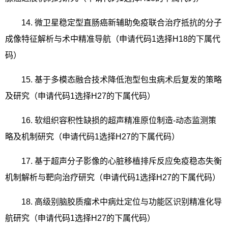
14.
微卫星稳定型直肠癌新辅助免疫联合治疗抵抗的分子
成像特征解析与术中精准导航（申请代码
1
选择
H18
的下属代
码）
15.
基于多模态融合技术降低泡型包虫病术后复发的策略
及研究（申请代码
1
选择
H27
的下属代码）
16.
软组织容积性缺损的超声精准原位制造
-
动态监测策
略及机制研究（申请代码
1
选择
H27
的下属代码）
17.
基于超声分子影像的心脏移植排斥反应免疫稳态失衡
机制解析与靶向治疗研究（申请代码
1
选择
H27
的下属代码）
18.
高级别脑胶质瘤术中病灶定位与功能区识别精准化导
航研究（申请代码
1
选择
H27
的下属代码）