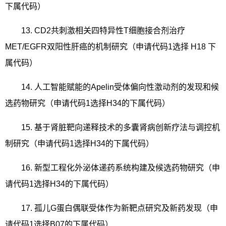
下属代码）
13. CD2
共刺激相关四特异性
T
细胞接合剂治疗
MET/EGFR
双阳性肝癌的机制研究（申请代码
1
选择
H18
下
属代码）
14.
人工智能赋能的
Apelin
受体偏向性激动剂的发现和候
选药物研究（申请代码
1
选择
H34
的下属代码）
15.
基于肾脏靶向递释技术的多囊肾病创新疗法与调控机
制研究（申请代码
1
选择
H34
的下属代码）
16.
新型工程化外泌体递药系统构建及候选药物研究（申
请代码
1
选择
H34
的下属代码）
17.
孤儿
G
蛋白偶联受体作为新靶点研究及新药发现（申
请代码
1
选择
B07
的下属代码）