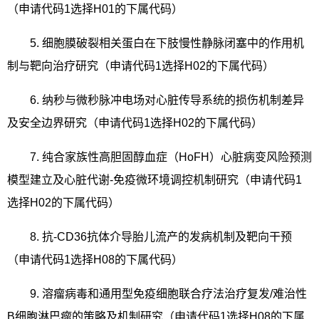
（申请代码
1
选择
H01
的下属代码）
5.
细胞膜破裂相关蛋白在下肢慢性静脉闭塞中的作用机
制与靶向治疗研究（申请代码
1
选择
H02
的下属代码）
6.
纳秒与微秒脉冲电场对心脏传导系统的损伤机制差异
及安全边界研究（申请代码
1
选择
H02
的下属代码）
7.
纯合家族性高胆固醇血症（
HoFH
）心脏病变风险预测
模型建立及心脏代谢
-
免疫微环境调控机制研究（申请代码
1
选择
H02
的下属代码）
8.
抗
-CD36
抗体介导胎儿流产的发病机制及靶向干预
（申请代码
1
选择
H08
的下属代码）
9.
溶瘤病毒和通用型免疫细胞联合疗法治疗复发
/
难治性
B
细胞淋巴瘤的策略及机制研究（申请代码
1
选择
H08
的下属