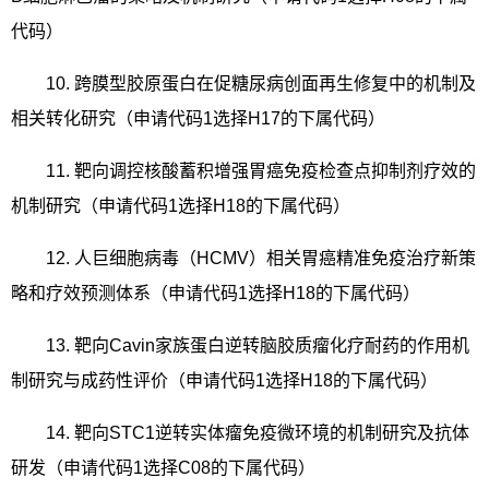
代码）
10.
跨膜型胶原蛋白在促糖尿病创面再生修复中的机制及
相关转化研究（申请代码
1
选择
H17
的下属代码）
11.
靶向调控核酸蓄积增强胃癌免疫检查点抑制剂疗效的
机制研究（申请代码
1
选择
H18
的下属代码）
12.
人巨细胞病毒（
HCMV
）相关胃癌精准免疫治疗新策
略和疗效预测体系（申请代码
1
选择
H18
的下属代码）
13.
靶向
Cavin
家族蛋白逆转脑胶质瘤化疗耐药的作用机
制研究与成药性评价（申请代码
1
选择
H18
的下属代码）
14.
靶向
STC1
逆转实体瘤免疫微环境的机制研究及抗体
研发（申请代码
1
选择
C08
的下属代码）