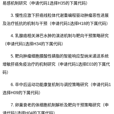
易感机制研究（申请代码
1
选择
H35
的下属代码）
3.
慢性应激下肝癌线粒体代谢重编程驱动肿瘤恶性进展
及治疗抵抗的机制与干预（申请代码
1
选择
H18
的下属代码）
4.
乳腺癌相关淋巴水肿的演进机制与靶向干预策略研究
（申请代码
1
选择
H34
的下属代码）
5.
靶向肿瘤细胞膜酸性磷脂的智能响应型纳米递送系统
增敏肝癌免疫治疗的机制研究（申请代码
1
选择
E03
的下属代
码）
6.
卒中后运动功能康复机制与调控策略研究（申请代码
1
选择
H09
的下属代码）
7.
卵巢衰老的体细胞机制解析及靶向干预策略研究（申
请代码
1
选择
H04
的下属代码）