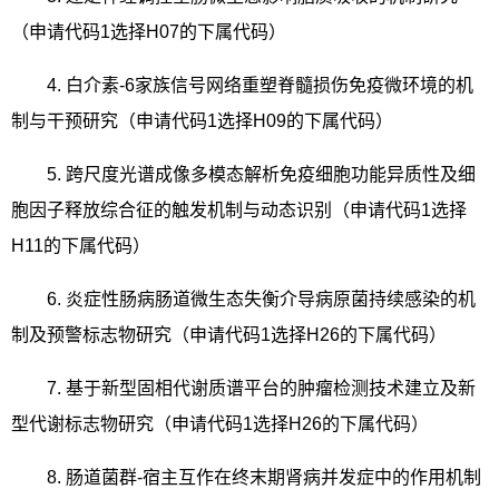
（申请代码
1
选择
H07
的下属代码）
4.
白介素
-6
家族信号网络重塑脊髓损伤免疫微环境的机
制与干预研究（申请代码
1
选择
H09
的下属代码）
5.
跨尺度光谱成像多模态解析免疫细胞功能异质性及细
胞因子释放综合征的触发机制与动态识别（申请代码
1
选择
H11
的下属代码）
6.
炎症性肠病肠道微生态失衡介导病原菌持续感染的机
制及预警标志物研究（申请代码
1
选择
H26
的下属代码）
7.
基于新型固相代谢质谱平台的肿瘤检测技术建立及新
型代谢标志物研究（申请代码
1
选择
H26
的下属代码）
8.
肠道菌群
-
宿主互作在终末期肾病并发症中的作用机制