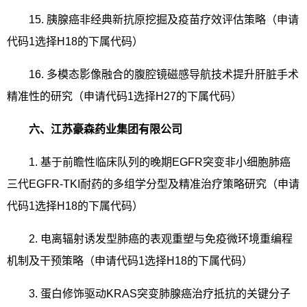
15.
胰腺癌非经典新抗原挖掘及疫苗疗效评估策略（申请
代码
1
选择
H18
的下属代码）
16.
多模态影像融合的腹腔镜磁感导航技术提升肝脏手术
精准性的研究（申请代码
1
选择
H27
的下属代码）
六、江苏豪森药业集团有限公司
1.
基于前瞻性临床队列的晚期
EGFR
突变非小细胞肺癌
三代
EGFR-TKI
耐药的多组学分型及精准治疗策略研究（申请
代码
1
选择
H18
的下属代码）
2.
电离辐射诱发型肺癌的表观重塑与免疫微环境重编程
机制及干预策略（申请代码
1
选择
H18
的下属代码）
3.
蛋白修饰驱动
KRAS
突变肺腺癌治疗抵抗的关键分子