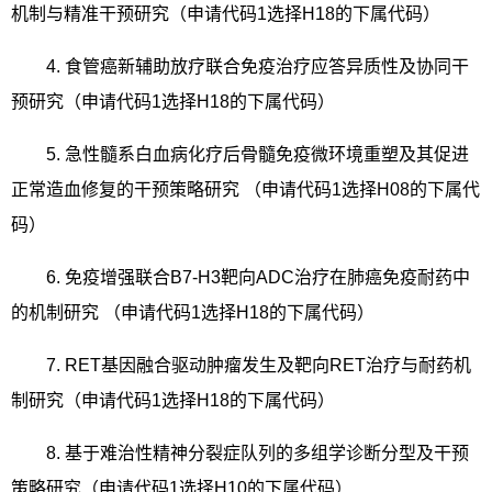
机制与精准干预研究（申请代码
1
选择
H18
的下属代码）
4.
食管癌新辅助放疗联合免疫治疗应答异质性及协同干
预研究（申请代码
1
选择
H18
的下属代码）
5.
急性髓系白血病化疗后骨髓免疫微环境重塑及其促进
正常造血修复的干预策略研究 （申请代码
1
选择
H08
的下属代
码）
6.
免疫增强联合
B7-H3
靶向
ADC
治疗在肺癌免疫耐药中
的机制研究 （申请代码
1
选择
H18
的下属代码）
7. RET
基因融合驱动肿瘤发生及靶向
RET
治疗与耐药机
制研究（申请代码
1
选择
H18
的下属代码）
8.
基于难治性精神分裂症队列的多组学诊断分型及干预
策略研究（申请代码
1
选择
H10
的下属代码）