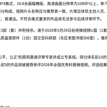
P4
格式、
16:9
全画幅横版、高清画面分辨率为
1080P
以上，单
部分构成，视频片头名称应与推荐表一致，片尾应体现主创人员
文、普通话。不符合格式要求的作品将无法参与后续评审环节。
过
3
部（套）并附排序。请于
2026
年
5
月
29
日前将微视频
U
盘（
1
套
纸质盖章原件（
1
份）提交至科研部（东区老图书馆
306
室）。推
公平、公正”的原则邀请评审专家并成立专家组。得分排名前
10
的
名前
5
的作品将被推荐参评
2026
年全国优秀科普微视频。评选结果
edu.cn