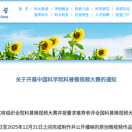
首 页
科大新闻
学校概况
院系介绍
科学研究
师资队伍
|
|
|
|
|
报考科大
科大校友
在校师生
人才招聘
智慧门户
|
|
|
|
关于开展中国科学院科普微视频大赛的通知
院将组织全院科普微视频大赛并按要求推荐参评全国科普微视频
日至
2025
年
12
月
31
日之间完成制作并公开播映的原创微视频作