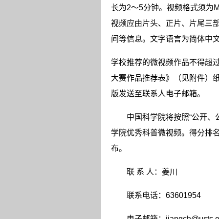
长为
2
～
5
分钟。视频格式须为
M
视频应由片头、正片、片尾三
间等信息。文字语言为简体中
学校推荐的微视频作品不得超
大赛作品推荐表》（见附件）
版发送至联系人电子邮箱。
中国科学院将按照“公开、
学院优秀科普微视频。得分排
布。
联 系 人：姜川
联系电话：
63601954
电子邮箱：
jiangch@ustc.