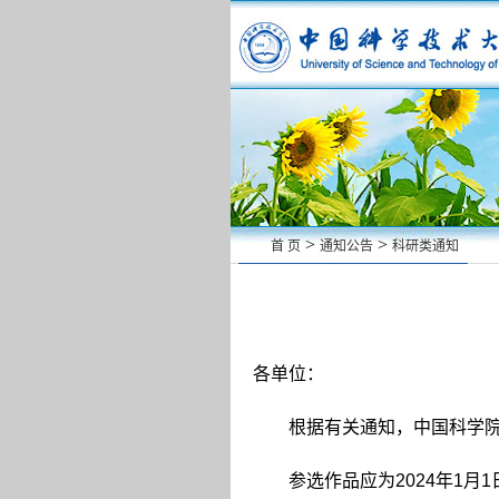
>
>
首 页
通知公告
科研类通知
各单位：
根据有关通知，中国科学
参选作品应为
2024
年
1
月
1